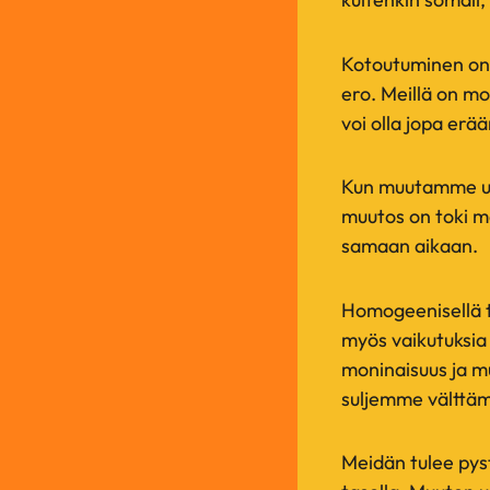
Kotoutuminen on 
ero. Meillä on mo
voi olla jopa er
Kun muutamme uu
muutos on toki ma
samaan aikaan.
Homogeenisellä t
myös vaikutuksia
moninaisuus ja m
suljemme välttäm
Meidän tulee pyst