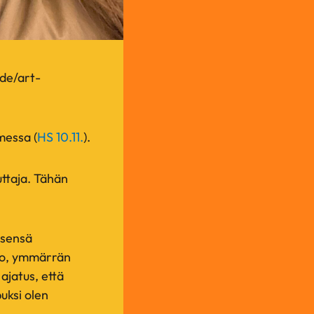
ide/art-
messa (
HS 10.11.
).
uttaja. Tähän
tsensä
Joo, ymmärrän
ajatus, että
uksi olen