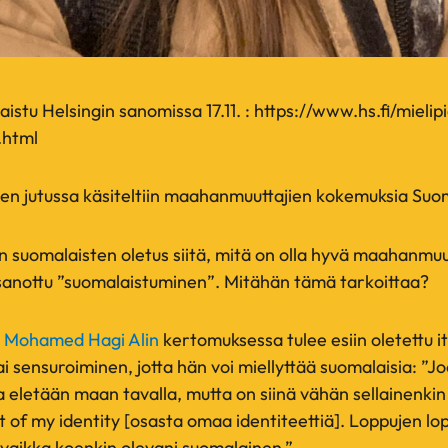
aistu Helsingin sanomissa 17.11. : https://www.hs.fi/mielip
html
en jutussa käsiteltiin maahanmuuttajien kokemuksia Suo
in suomalaisten oletus siitä, mitä on olla hyvä maahanmu
n sanottu ”suomalaistuminen”. Mitähän tämä tarkoittaa?
 Mohamed Hagi Alin
kertomuksessa tulee esiin oletettu i
i sensuroiminen, jotta hän voi miellyttää suomalaisia: ”
a eletään maan tavalla, mutta on siinä vähän sellainenkin 
rt of my identity [osasta omaa identiteettiä]. Loppujen lop
 vaikka koenkin olevani suomalainen.”