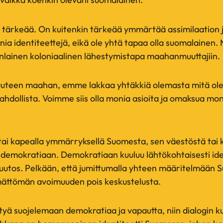
tärkeää. On kuitenkin tärkeää ymmärtää assimilaation 
nia identiteettejä, eikä ole yhtä tapaa olla suomalainen.
äänlainen koloniaalinen lähestymistapa maahanmuuttajiin.
teen maahan, emme lakkaa yhtäkkiä olemasta mitä ol
hdollista. Voimme siis olla monia asioita ja omaksua mon
ai kapealla ymmärryksellä Suomesta, sen väestöstä tai k
 demokratiaan. Demokratiaan kuuluu lähtökohtaisesti ide
uutos. Pelkään, että jumittumalla yhteen määritelmään
ättömän avoimuuden pois keskustelusta.
yä suojelemaan demokratiaa ja vapautta, niin dialogin ku