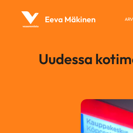
Siirry
sisältöön
Eeva Mäkinen
ARV
Uudessa kotim