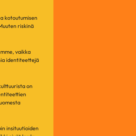
ja kotoutumisen
 Muuten riskinä
emme, vaikka
ia identiteettejä
ulttuurista on
ntiteettien
 Suomesta
in insituutioiden