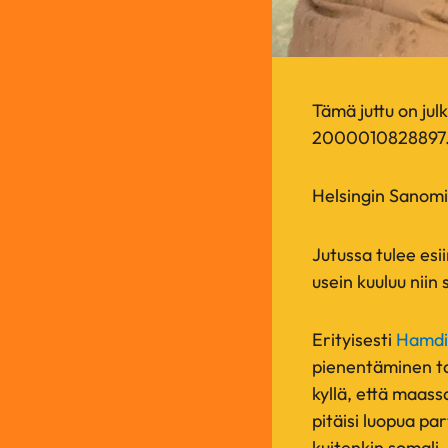
Tämä juttu on julk
2000010828897.
Helsingin Sanomi
Jutussa tulee esi
usein kuuluu nii
Erityisesti
Hamdi
pienentäminen ta
kyllä, että maass
pitäisi luopua pa
kuitenkin somali,