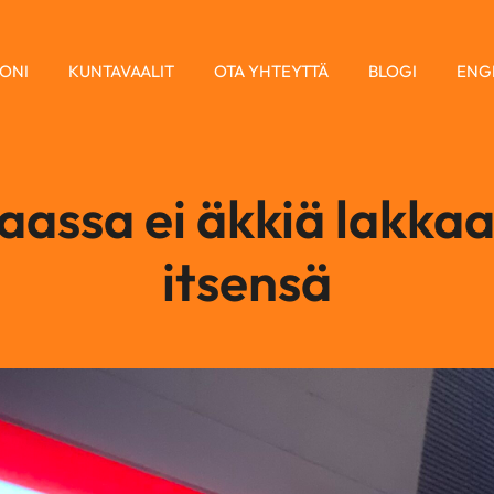
ONI
KUNTAVAALIT
OTA YHTEYTTÄ
BLOGI
ENG
aassa ei äkkiä lakka
itsensä