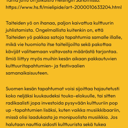
https://www.hs.fi/mielipide/art-2000010633204.html
Taiteiden yö on ihanaa, paljon kaivattua kulttuurin
juhlistamista. Ongelmallista kuitenkin on, että
Taiteiden yö pakkaa satoja tapahtumia samalle illalle,
mikä vie huomiota itse taiteilijoilta sekä pakottaa
kävijät valitsemaan valtavasta määrästä tarjontaa.
Ilmiö liittyy myös muihin kesän aikaan pakkautuvien
kulttuuritapahtumien- ja festivaalien
samanaikaisuuteen.
Suomen kesän tapahtumat voisi sijoittaa hajautetusti
koko neljäksi kuukaudeksi touko-elokuulle, tai sitten
radikaalisti jopa investoida pysyvään kulttuuriin pop
up -tapahtumien lisäksi, kuten vaikka musiikkibaariin,
missä olisi laadukasta ja monipuolista musiikkia. Jos
halutaan nauttia aidosti kulttuurista sekä tukea